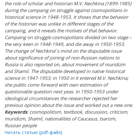
the role of scholar and historian M.V. Nechkina (1899-1985)
during the campaing on struggle against cosmopolitans in
historical science in 1948-1953. It shows that the behavior
of the historian was unlike in different stages of the
campaing, and it reveals the motives of that behavior.
Campaing on struggle cosmopolitans divided on two stage –
the very keen in 1948-1949, and die away in 1950-1953.
The change of Nechkina
׳
s mind on the disputable issue
about significance of joining of non-Russian nations to
Russia is also reported on, about movement of muridizm
and Shamil. The disputable developed in native historical
science in 1947-1953; in 1950 in it entered M.V. Nechkina;
she public come forward with own estimation of
questionable question next yeas. In 1950-1953 under
ideological circumstances the researcher rejected her
previous opinion about the issue and worked out a new one.
Keywords
: cosmopolitism, textbook, discussion, criticism,
muridizm, Shamil, nationalities of Caucasus, tsarizm,
Russian people
Читать статью (pdf-файл)