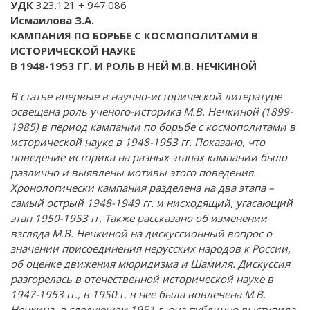
УДК
323.121 + 947.086
Исмаилова З.А.
КАМПАНИЯ ПО БОРЬБЕ С КОСМОПОЛИТАМИ В
ИСТОРИЧЕСКОЙ НАУКЕ
В 1948-1953 ГГ. И РОЛЬ В НЕЙ М.В. НЕЧКИНОЙ
В статье впервые в научно-исторической литературе
освещена роль ученого-историка М.В. Нечкиной (1899-
1985) в период кампании по борьбе с космополитами в
исторической науке в 1948-1953 гг. Показано, что
поведение историка на разных этапах кампании было
различно и выявлены мотивы этого поведения.
Хронологически кампания разделена на два этапа –
самый острый 1948-1949 гг. и нисходящий, угасающий
этап 1950-1953 гг. Также рассказано об изменении
взгляда М.В. Нечкиной на дискуссионный вопрос о
значении присоединения нерусских народов к России,
об оценке движения мюридизма и Шамиля. Дискуссия
разгорелась в отечественной исторической науке в
1947-1953 гг.; в 1950 г. в нее была вовлечена М.В.
Нечкина, в следующем 1951 г. она публично выступила