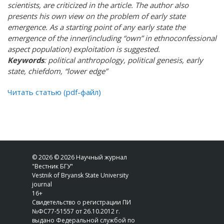
scientists, are criticized in the article. The author also
presents his own view on the problem of early state
emergence. As a starting point of any early state the
emergence of the inner(including “own” in ethnoconfessional
aspect population) exploitation is suggested.
Keywords
: political anthropology, political genesis, early
state, chiefdom, “lower edge”
Читать статью (pdf-файл)
© 2026 © 2026 Научный журнал
"Вестник БГУ"
Vestnik of Bryansk State University
journal
16+
Свидетельство о регистрации ПИ
№ФС77-51557 от 26.10.2012 г.
выдано Федеральной службой по