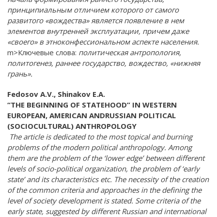
принципиальным отличием которого от самого
развитого «вождества» является появление в нем
элементов внутренней эксплуатации, причем даже
«своего» в этноконфессиональном аспекте населения.
m>Ключевые слова:
политическая антропология,
политогенез, раннее государство, вождество, «нижняя
грань».
Fedosov A.V., Shinakov E.A.
“THE BEGINNING OF STATEHOOD” IN WESTERN
EUROPEAN, AMERICAN AND
RUSSIAN POLITICAL
(SOCIOCULTURAL) ANTHROPOLOGY
The article is dedicated to the most topical and burning
problems of the modern political anthropology. Among
them are the problem of the ‘lower edge’ between different
levels of socio-political organization, the problem of ‘early
state’ and its characteristics etc. The necessity of the creation
of the common criteria and approaches in the defining the
level of society development is stated. Some criteria of the
early state, suggested by different Russian and international