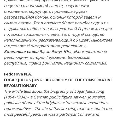
нацистов в анонимной слежке, запугивании
оппонентов, коррупции, произвела эффект
разорвавшейся бомбы, осколки которой задели и
самого автора.
Так в возрасте 50 лет погибает один из
выдающихся общественных деятелей Германии, но для
потомков сохранился главный его труд «Господство
неполноценных», рассказывающий об идеях мыслителя
и идеолога «Консервативной революции».
Ключевые слова
Эдгар Элиус Юнг, «Консервативная
революция», история Германии, Веймарская
республика, Франц фон Папен, национал- социализм.
Fedosova N.A.
EDGAR JULIUS JUNG.
BIOGRAPHY OF THE CONSERVATIVE
REVOLUTIONARY
The article tells about the biography of Edgar Julius Jung
(1894-1934) – a German public figure, lawyer, journalist,
politician of one of the brightest «Conservative revolution»
representatives . The life of this amazing man was not in the
most peaceful years. He was a participant of war and