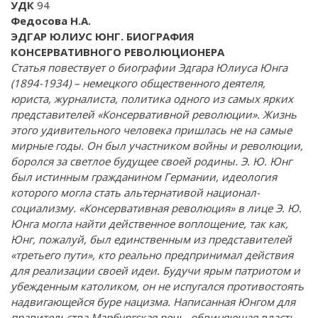
УДК
94
Федосова Н.А.
ЭДГАР ЮЛИУС ЮНГ. БИОГРАФИЯ
КОНСЕРВАТИВНОГО РЕВОЛЮЦИОНЕРА
Статья повествует о биографии Эдгара Юлиуса Юнга
(1894-1934) – немецкого общественного деятеля,
юриста, журналиста, политика одного из самых ярких
представителей «Консервативной революции». Жизнь
этого удивительного человека пришлась не на самые
мирные годы. Он был участником войны и революции,
боролся за светлое будущее своей родины. Э. Ю. Юнг
был истинным гражданином Германии, идеология
которого могла стать альтернативой национал-
социализму. «Консервативная революция» в лице Э. Ю.
Юнга могла найти действенное воплощение, так как,
Юнг, пожалуй, был единственным из представителей
«третьего пути», кто реально предпринимал действия
для реализации своей идеи. Будучи ярым патриотом и
убежденным католиком, он не испугался противостоять
надвигающейся буре нацизма. Написанная Юнгом для
правительства Марбургская речь, обвиняющая власть