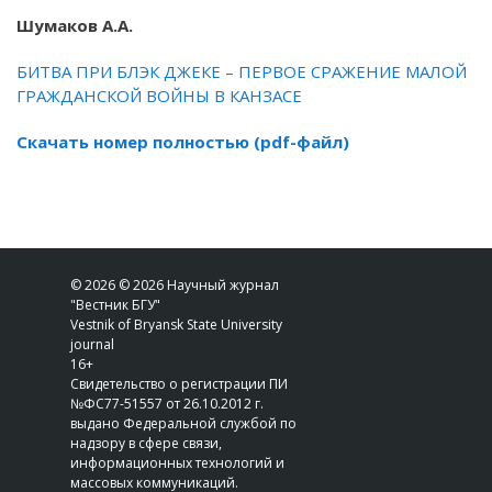
Шумаков А.А.
БИТВА ПРИ БЛЭК ДЖЕКЕ – ПЕРВОЕ СРАЖЕНИЕ МАЛОЙ
ГРАЖДАНСКОЙ ВОЙНЫ В КАНЗАСЕ
Скачать номер полностью (pdf-файл)
© 2026 © 2026 Научный журнал
"Вестник БГУ"
Vestnik of Bryansk State University
journal
16+
Свидетельство о регистрации ПИ
№ФС77-51557 от 26.10.2012 г.
выдано Федеральной службой по
надзору в сфере связи,
информационных технологий и
массовых коммуникаций.