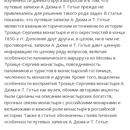
изученности данного круга вопросов и в том, что
путевые записки А. Дюма и Т. Готье прежде не
привлекались для решения такого рода задач. В статье
показано, что путевые записки А. Дюма и Т. Готье
являются важным историческим источником по истории
Троице-Сергиева монастыря и его окрестностей в конце
1850-х гг. Дополняя друг друга и, в целом, ни в чем не
противореча, записки А. Дюма и Т. Готье дают ценную
информацию по целому ряду вопросов, включая
особенности паломнического маршрута из Москвы в
Троице-Сергиев монастырь, повседневность
паломников и туристов в монастырской гостинице,
численность монахов и другим. Кроме того, выделены
особенности восприятия Троице-Сергиева монастыря А.
Дюма и Т. Готье как музея, обоими авторами акценты
были сделаны на описании монастырских богатств,
прочных связях монастыря с российскими монархами и
вельможами и важной роли монастыря в российской
истории. Также в статье обозначены стилистические
особенности путевых записок А. Дюма и Т. Готье.