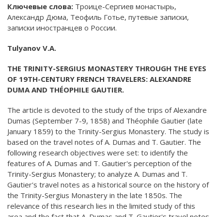
Ключевые слова:
Троице-Сергиев монастырь,
Александр Дюма, Теофиль Готье, путевые записки,
записки иностранцев о России.
Tulyanov V.A.
THE TRINITY-SERGIUS MONASTERY THROUGH THE EYES
OF 19TH-CENTURY FRENCH TRAVELERS: ALEXANDRE
DUMA AND THÉOPHILE GAUTIER.
The article is devoted to the study of the trips of Alexandre
Dumas (September 7-9, 1858) and Théophile Gautier (late
January 1859) to the Trinity-Sergius Monastery. The study is
based on the travel notes of A. Dumas and T. Gautier. The
following research objectives were set: to identify the
features of A. Dumas and T. Gautier's perception of the
Trinity-Sergius Monastery; to analyze A. Dumas and T.
Gautier's travel notes as a historical source on the history of
the Trinity-Sergius Monastery in the late 1850s. The
relevance of this research lies in the limited study of this
area and the fact that A. Dumas and T. Gautier's travel notes