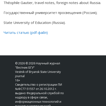
Théophile Gautier, travel notes, foreign notes about Russia.
Государственный университет просвещения (Россия);
State University of Education (Russia).
Читать статью (pdf-файл)
© 2026 © 2026 Научный журнал
"Вестник БГУ"
Vestnik of Bryansk State University
journal
16+
Свидетельство о регистрации ПИ
№ФС77-51557 от 26.10.2012 г.
выдано Федеральной службой по
надзору в сфере связи,
информационных технологий и
массовых коммуникаций.