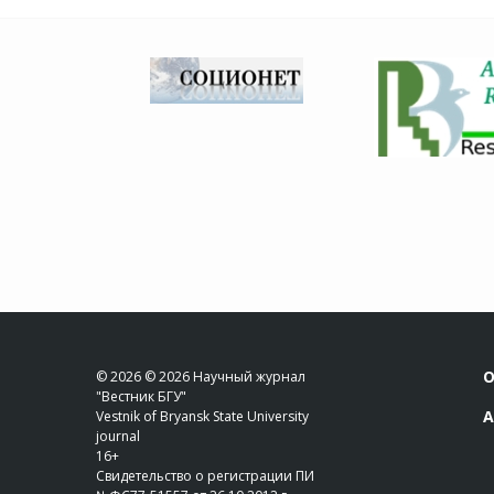
О
© 2026 © 2026 Научный журнал
"Вестник БГУ"
А
Vestnik of Bryansk State University
journal
16+
Свидетельство о регистрации ПИ