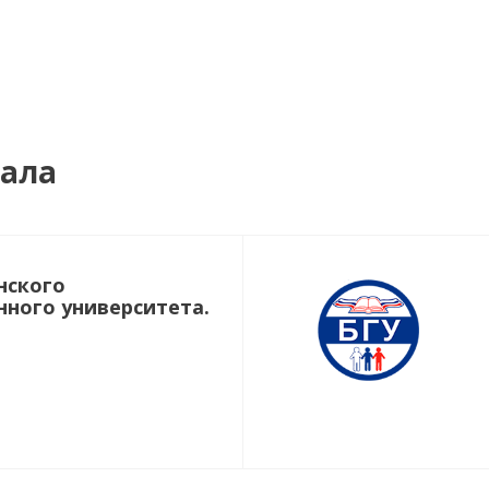
нала
нского
нного университета.