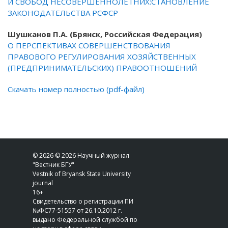
И СВОБОД НЕСОВЕРШЕННОЛЕТНИХ:СТАНОВЛЕНИЕ
ЗАКОНОДАТЕЛЬСТВА РСФСР
Шушканов П.А. (Брянск, Российская Федерация)
О ПЕРСПЕКТИВАХ СОВЕРШЕНСТВОВАНИЯ
ПРАВОВОГО РЕГУЛИРОВАНИЯ ХОЗЯЙСТВЕННЫХ
(ПРЕДПРИНИМАТЕЛЬСКИХ) ПРАВООТНОШЕНИЙ
Скачать номер полностью (pdf-файл)
© 2026 © 2026 Научный журнал
"Вестник БГУ"
Vestnik of Bryansk State University
journal
16+
Свидетельство о регистрации ПИ
№ФС77-51557 от 26.10.2012 г.
выдано Федеральной службой по